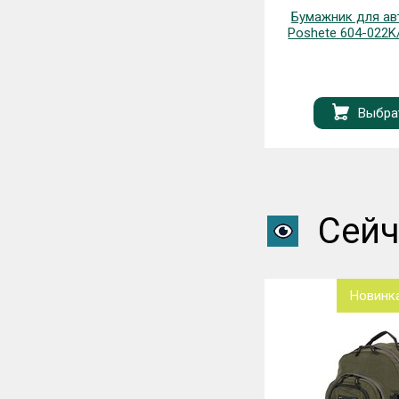
Рюкзак Polar 24427H
Бумажник для авт
Poshete 604-022
Выбра
Запрос
Сейч
Новинк