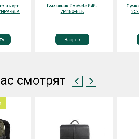
о и карт
Бумажник Poshete 848-
Сумка
K/NPK-BLK
7M180-BLK
352
ть
Запрос
ас смотрят
а