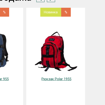
%
Новинка
%
r 955
Рюкзак Polar 1955