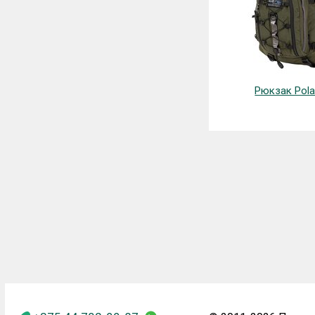
Рюкзак детский Glossy Bird
Рюкзак Pola
2416
Запрос