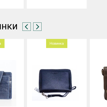
инки
а
Новинка