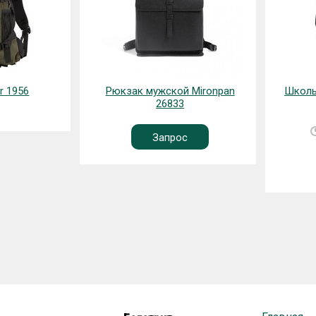
r 1956
Рюкзак мужской Mironpan
Школь
26833
Запрос