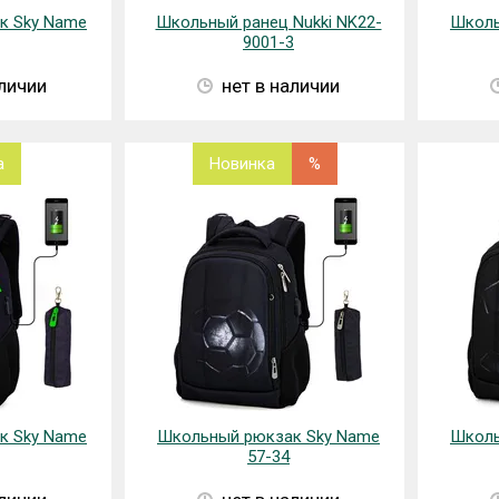
к Sky Name
Школьный ранец Nukki NK22-
Школь
9001-3
аличии
нет в наличии
а
Новинка
%
к Sky Name
Школьный рюкзак Sky Name
Школь
57-34