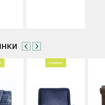
инки
а
Новинка