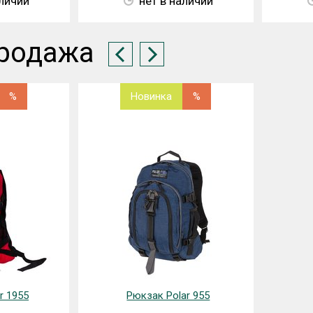
аличии
нет в наличии
родажа
%
Новинка
%
r 1955
Рюкзак Polar 955