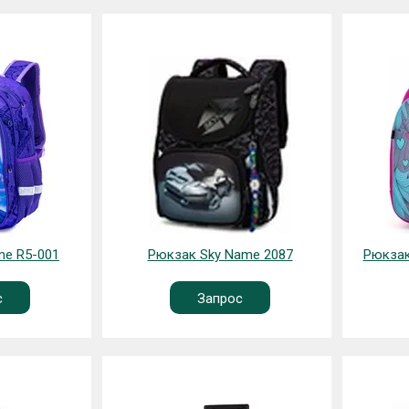
me R5-001
Рюкзак Sky Name 2087
Рюкзак
с
Запрос