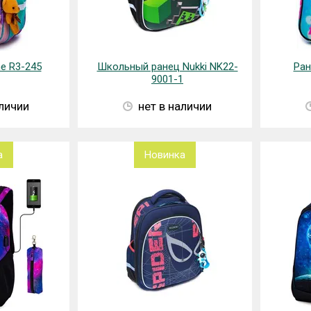
e R3-245
Школьный ранец Nukki NK22-
Ран
9001-1
аличии
нет в наличии
а
Новинка