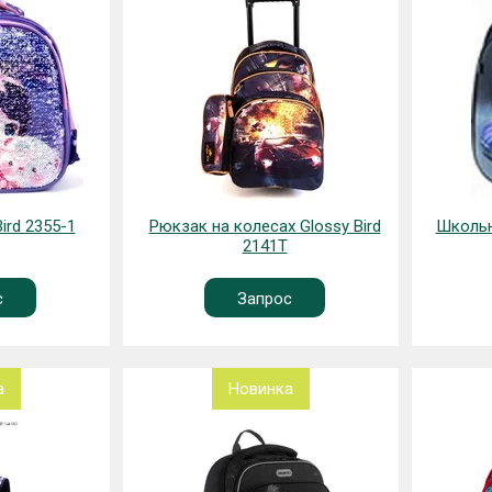
ird 2355-1
Рюкзак на колесах Glossy Bird
Школьн
2141T
с
Запрос
а
Новинка