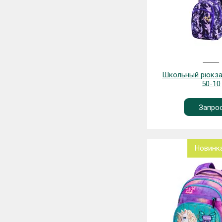
Школьный рюкза
50-10
Запро
Новинк