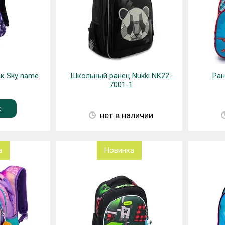
к Sky name
Школьный ранец Nukki NK22-
Ран
7001-1
с
нет в наличии
а
Новинка