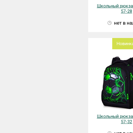
Школьный рюкза
57-28
нет в н
Новинк
Школьный рюкза
57-32