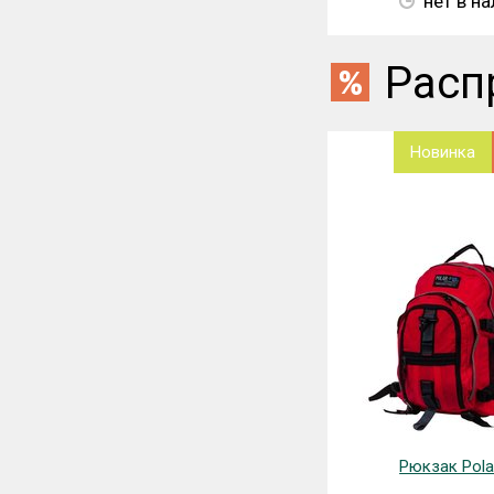
нет в н
Расп
Новинка
Рюкзак Pola