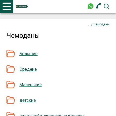
+375 44 702-99-87
Телефоны
закрыть
/
Чемоданы
Чемоданы
+375 44 702-99-87
Большие
Средние
Маленькие
детские
пилот-кейс, рюкзаки на колесах