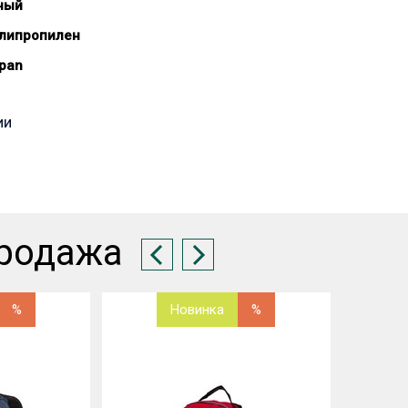
ный
липропилен
pan
ии
родажа
%
Новинка
%