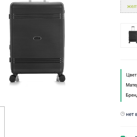
жел
Цвет
Мате
Брен
нет 