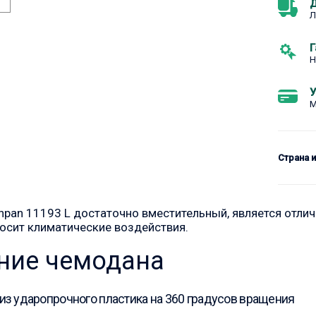
Д
Л
Г
Н
У
М
Страна 
npan 11193 L достаточно вместительный, является отлич
осит климатические воздействия.
ние чемодана
 из ударопрочного пластика на 360 градусов вращения