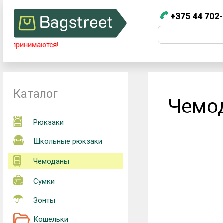
+375 44 702-
+375 44 7
Телефоны
Сайт в процессе разраб
+375 44 702-99-87
Каталог
Чемод
Рюкзаки
Школьные рюкзаки
Чемоданы
Сумки
Зонты
Кошельки