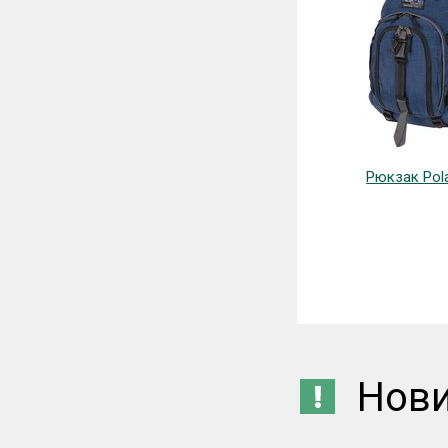
Рюкзак Pola
Нов