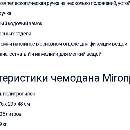
я телескопическая ручка на несколько положений, устой
ручка
ный кодовый замок
ренних отдела
ремни на клипсе в основном отделе для фиксации вещей
ана: сетчатый и на молнии для мелкий вещей
теристики чемодана Miron
: полипропилен
6 x 29 x 48 см
05 литров
9 кг