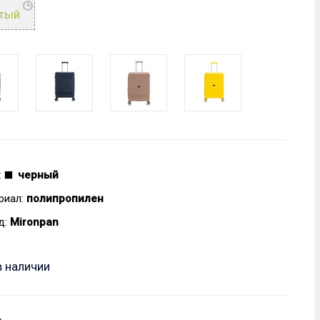
тый
:
черный
риал:
полипропилен
д:
Mironpan
в наличии