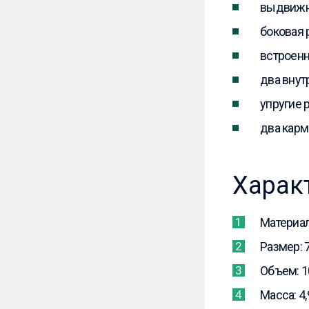
выдвижна
боковая 
встроен
два внут
упругие 
два карм
Харак
Материал
Размер: 7
Объем: 1
Масса: 4,