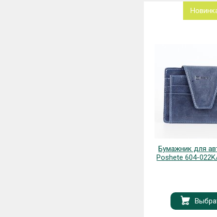
Новинка
Новинк
Бумажник для авто и карт
Бумажник Poshe
Poshete 604-022K/NPK-BLK
7M180-BL
Выбрать
Запрос