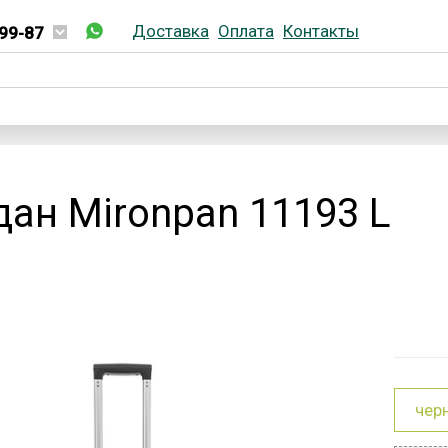
Доставка
Оплата
Контакты
99-87
02-99-87
отки! Заказы не принимаются!
ан Mironpan 11193 L
чер