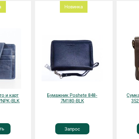
а
Новинка
te 848-
Сумка мужская F.Molinary
Сумка 
K
352-BL10080-64-DBW
Запрос