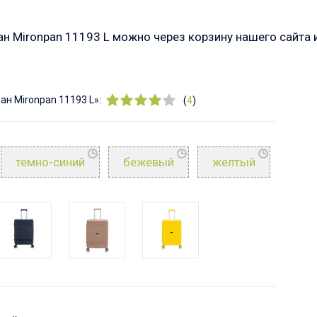
ан Mironpan 11193 L можно через корзину нашего сайта
н Mironpan 11193 L»:
(
4
)
темно-синий
бежевый
желтый