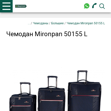
+375 44 702-99-87
Телефоны
закрыть
Чемодан Mironpan 50155 L
нет в наличии
/
/
/
Чемоданы
Большие
Чемодан Mironpan 50155 L
Чемодан Mironpan 50155 L
+375 44 702-99-87