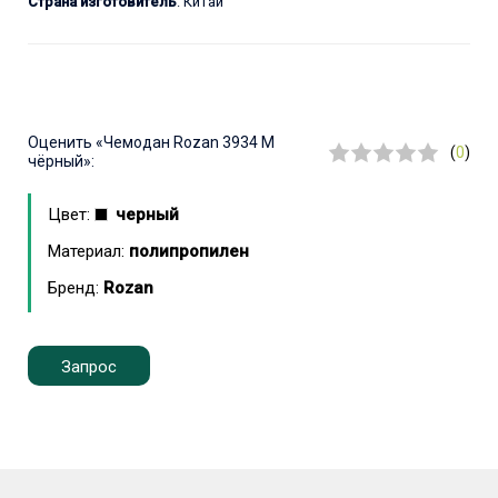
Страна изготовитель
: Китай
Оценить
«Чемодан Rozan 3934 M
(
0
)
чёрный»:
Цвет:
черный
Материал:
полипропилен
Бренд:
Rozan
Запрос