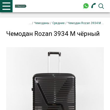
+375 44 702-99-87
Телефоны
закрыть
Чемодан Rozan 3934 M чёрный
Запрос
/
/
/
Чемоданы
Средние
Чемодан Rozan 3934 M ...
Чемодан Rozan 3934 M чёрный
+375 44 702-99-87