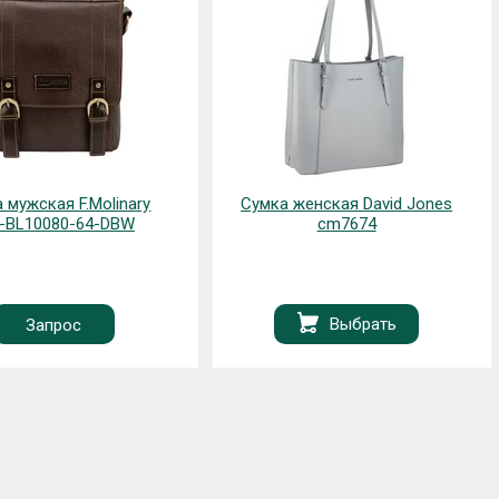
 мужская F.Molinary
Сумка женская David Jones
-BL10080-64-DBW
cm7674
Выбрать
Запрос