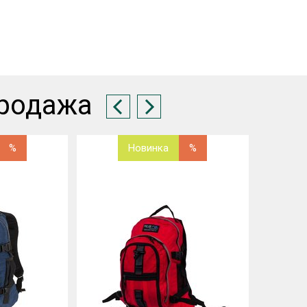
родажа
%
Новинка
%