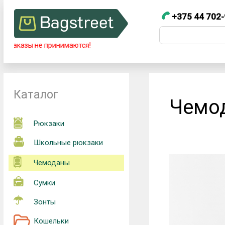
+375 44 702-
+375 44 7
Телефоны
зы не принимаются!
+375 44 702-99-87
Каталог
Чемод
Рюкзаки
Школьные рюкзаки
Чемоданы
Сумки
Зонты
Кошельки