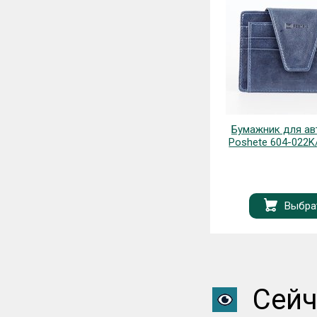
Рюкзак Polar 24427H
Бумажник для авт
Poshete 604-022
Выбра
Запрос
Сейч