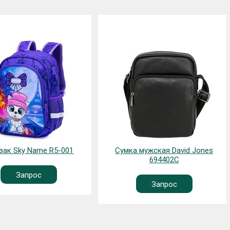
к Sky Name R5-001
Сумка мужская David Jones
694402C
Запрос
Запрос