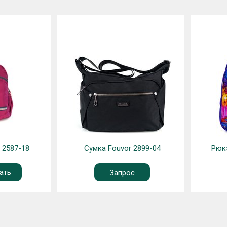
587-18
Сумка Fouvor 2899-04
Рюкза
ть
Запрос