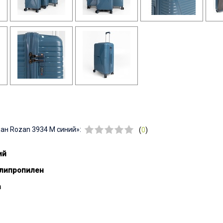
ан Rozan 3934 M синий»:
(
0
)
ий
липропилен
n