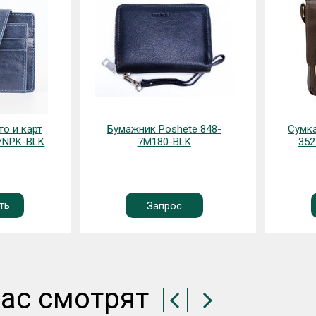
о и карт
Бумажник Poshete 848-
Сумка
K/NPK-BLK
7M180-BLK
352
ть
Запрос
ас смотрят