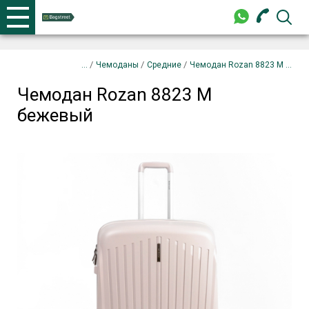
+375 44 702-99-87
Телефоны
закрыть
Чемодан Rozan 8823 M бежевый
Запрос
/
/
/
Чемоданы
Средние
Чемодан Rozan 8823 M ...
Чемодан Rozan 8823 M
+375 44 702-99-87
бежевый