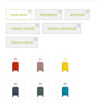
красный
бежевый
желтый
темно-синий
темно-зеленый
бирюзовый