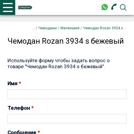
+375 44 702-99-87
Телефоны
закрыть
Чемодан Rozan 3934 s бежевый
Запрос
/
/
/
Чемоданы
Маленькие
Чемодан Rozan 3934 s ...
Чемодан Rozan 3934 s бежевый
+375 44 702-99-87
Используйте форму чтобы задать вопрос о
товаре "Чемодан Rozan 3934 s бежевый".
Имя
Телефон
Сообщение