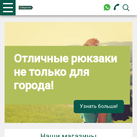
+375 44 702-99-87
Телефоны
закрыть
+375 44 702-99-87
Отличные рюкзаки
не только для
города!
Узнать больше!
Наши магазины