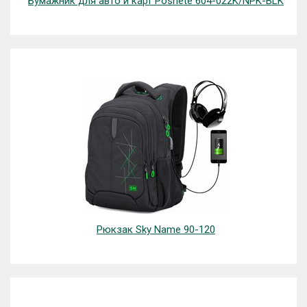
Бумажник для авто и карт Poshete 604-022K/NPK-BLK
Рюкзак Sky Name 90-120