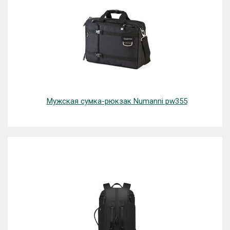
Мужская сумка-рюкзак Numanni pw355