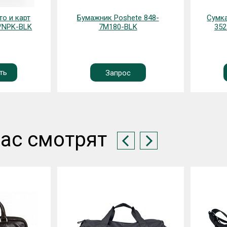
о и карт
Бумажник Poshete 848-
Сумка
K/NPK-BLK
7M180-BLK
352
ть
Запрос
ас смотрят