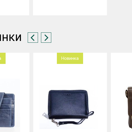
инки
а
Новинка