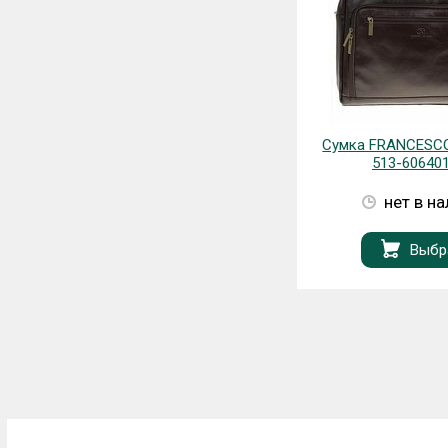
Рюкзак Polar 955
Сумка FRANCESC
513-60640
нет в н
Выбр