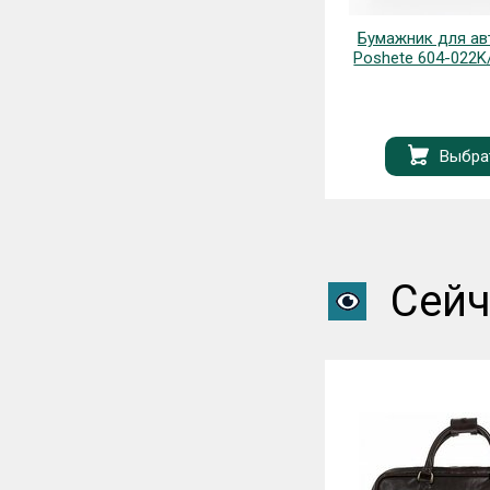
Рюкзак Polar 24427H
Бумажник для авт
Poshete 604-022
Выбра
Запрос
Сейч
Новинка
%