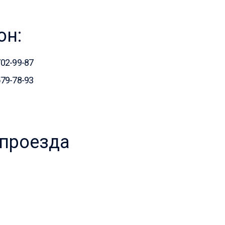
он:
702-99-87
579-78-93
 проезда