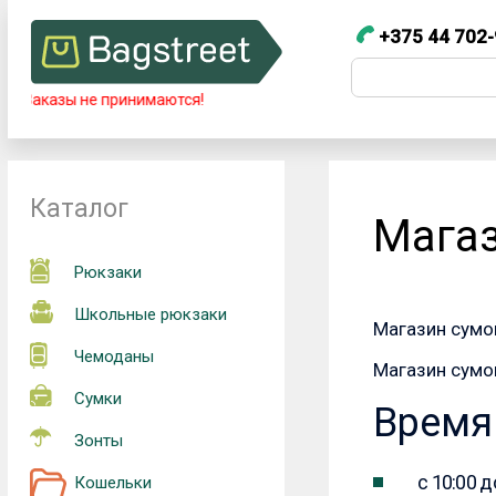
+375 44 702-
+375 44 7
Телефоны
азы не принимаются!
+375 44 702-99-87
Каталог
Магаз
Рюкзаки
Школьные рюкзаки
Магазин сумок
Чемоданы
Магазин сумо
Сумки
Время
Зонты
с 10:00 
Кошельки