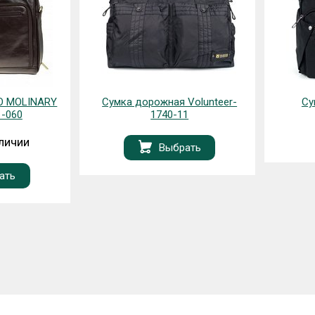
O MOLINARY
Сумка дорожная Volunteer-
Су
1-060
1740-11
аличии
Выбрать
ать