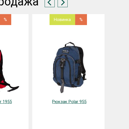
родажа
%
Новинка
%
r 1955
Рюкзак Polar 955